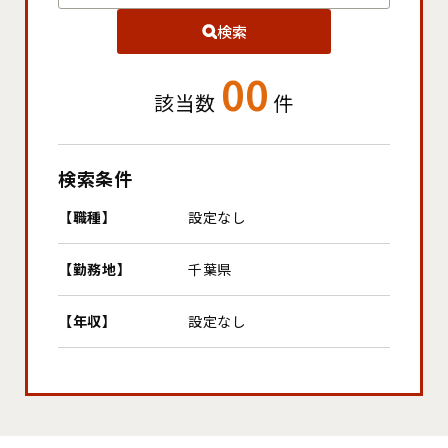
検索
お知らせ
00
00
該当数
件
該当数
件
DIAGNOSIS
コンサルタントタイプを
無料診断する
検索条件
検索条件
あなたの強みを活かせる
コンサルタントとしての
タ
イプを無料で診断できます
【職種】
設定なし
【職種】
設定なし
【勤務地】
千葉県
【勤務地】
千葉県
CONTACT
無料で
転職の相談をする
【年収】
設定なし
【年収】
設定なし
専任のキャリアアドバイザーが
あなたの転職をサポートします
はじめての方へ
閲覧履歴
お気に入り
（
0
）