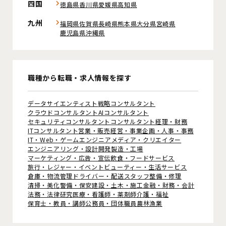
四国
徳島県
香川県
愛媛県
高知県
九州
福岡県
佐賀県
長崎県
熊本県
大分県
宮崎県
鹿児島県
沖縄県
職種から転職・求人情報を探す
データサイエンティスト
戦略コンサルタント
クラウドコンサルタント
AIコンサルタント
セキュリティコンサルタント
コンサルタント
経理・財務
ITコンサルタント
営業・販売
経営・事業企画・人事・事務
IT・Web・ゲームエンジニア
メディア・クリエイター
エンジニアリング・設計開発
製造・工場
マーケティング・広告・宣伝
飲食・フードサービス
旅行・レジャー・イベント
ビューティー・生活サービス
倉庫・物流管理
ドライバー・配送スタッフ
整備・修理
清掃・美化
警備・保安
建設・土木・施工
金融・財務・会計
法務・法律
研究
医療・看護師・薬剤師
介護・福祉
保育士・教員・講師
公務員・団体職員
農林漁業