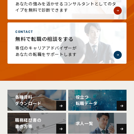
あなたの強みを活かせる
コンサルタントとしての
タ
イプを無料で診断できます
CONTACT
無料で
転職の相談をする
専任のキャリアアドバイザーが
あなたの転職をサポートします
各種資料
役立つ
ダウンロード
転職データ
職務経歴書の
求人一覧
書き方等