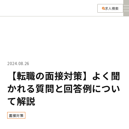
求人検索
転職マニュアル
あなたのキャリアを
次のステージへ導く求人を探す
転職活動を始める
転職コラム
応募企業を探す・選ぶ
1.職種
職務経歴書・履歴書を書く
ジョブデパとは
選択する
2024.08.26
面接対策をする
【転職の面接対策】よく聞
2.勤務地
よくあるご質問
かれる質問と回答例につい
選択する
転職ストーリー
て解説
3.年収
求人検索
面接対策
検索
はじめての方へ