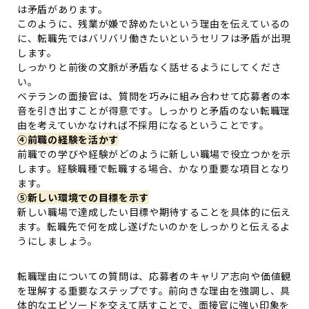
は矛盾があります。
このように、残業が嫌で辞めたいという理由を伝えているの
に、転職先ではバリバリ働きたいというセリフは矛盾が出現
します。
しっかりと前後の文脈が矛盾なく話せるようにしてくださ
い。
ベテランの面接官は、質問を巧みに組み合わせて応募者の本
音を引き出すことが得意です。しっかりと矛盾のない転職理
由を考えていかなければ不採用になるということです。
④前職の経験を活かす
前職での学びや経験がどのように新しい職場で役立つかを示
します。経験職種で転職する場合、かなり重要な項目となり
ます。
⑤新しい環境での目標を示す
新しい職場で達成したい目標や期待することを具体的に伝え
ます。転職先で何を成し遂げたいのかをしっかりと伝えるよ
うにしましょう。
転職理由についての質問は、応募者のキャリア志向や価値観
を理解する重要なステップです。前向きな理由を強調し、具
体的なエピソードを交えて話すことで、面接官に強い印象を