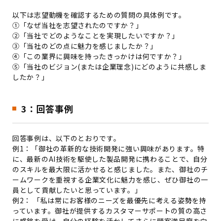
以下は志望動機を確認するための質問の具体例です。
①「なぜ当社を志望されたのですか？」
②「当社でどのようなことを実現したいですか？」
③「当社のどの点に魅力を感じましたか？」
④「この業界に興味を持ったきっかけは何ですか？」
⑤「当社のビジョン(または企業理念)にどのように共感しま
したか？」
3：回答事例
回答事例は、以下のとおりです。
例1：「御社の革新的な技術開発に強い興味があります。特
に、最新のAI技術を駆使した製品開発に携わることで、自分
のスキルを最大限に活かせると感じました。また、御社のチ
ームワークを重視する企業文化に魅力を感じ、ぜひ御社の一
員として貢献したいと思っています。」
例2： 「私は常にお客様のニーズを最優先に考える姿勢を持
っています。御社が提供するカスタマーサポートの質の高さ
に感銘を受け、自分の経験を活かしてさらに顧客満足度を向