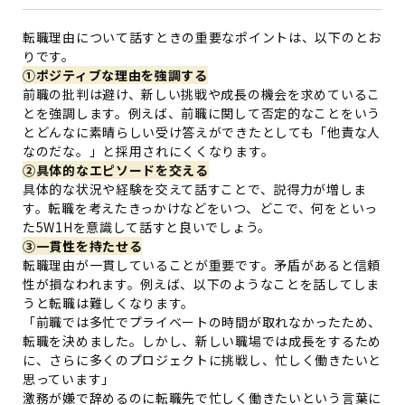
転職理由について話すときの重要なポイントは、以下のとお
りです。
①ポジティブな理由を強調する
前職の批判は避け、新しい挑戦や成長の機会を求めているこ
とを強調します。例えば、前職に関して否定的なことをいう
とどんなに素晴らしい受け答えができたとしても「他責な人
なのだな。」と採用されにくくなります。
②具体的なエピソードを交える
具体的な状況や経験を交えて話すことで、説得力が増しま
す。転職を考えたきっかけなどをいつ、どこで、何をといっ
た5W1Hを意識して話すと良いでしょう。
③一貫性を持たせる
転職理由が一貫していることが重要です。矛盾があると信頼
性が損なわれます。例えば、以下のようなことを話してしま
うと転職は難しくなります。
「前職では多忙でプライベートの時間が取れなかったため、
転職を決めました。しかし、新しい職場では成長をするため
に、さらに多くのプロジェクトに挑戦し、忙しく働きたいと
思っています」
激務が嫌で辞めるのに転職先で忙しく働きたいという言葉に