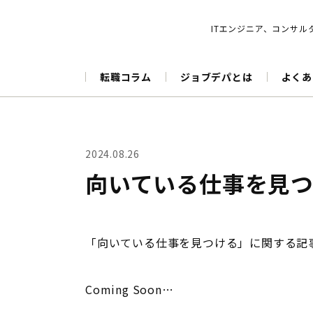
ITエンジニア、コンサ
あなた
転職コラム
ジョブデパとは
よくあ
1.職種
2.勤務
2024.08.26
選択する
選
向いている仕事を見
「向いている仕事を見つける」に関する記
Coming Soon…