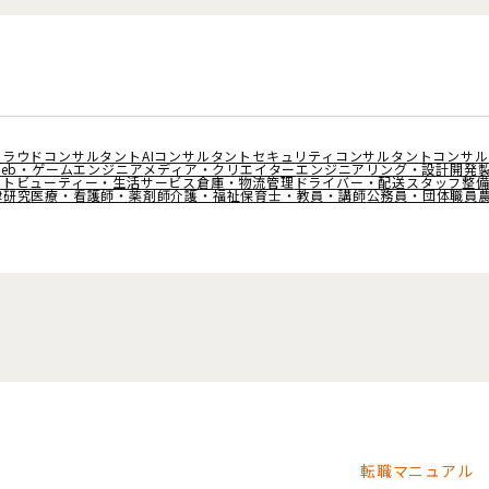
クラウドコンサルタント
AIコンサルタント
セキュリティコンサルタント
コンサル
Web・ゲームエンジニア
メディア・クリエイター
エンジニアリング・設計開発
ント
ビューティー・生活サービス
倉庫・物流管理
ドライバー・配送スタッフ
整
律
研究
医療・看護師・薬剤師
介護・福祉
保育士・教員・講師
公務員・団体職員
転職マニュアル