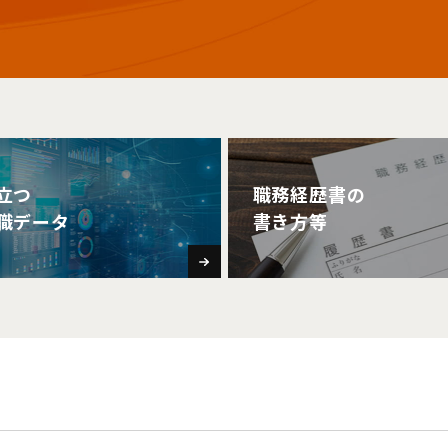
立つ
職務経歴書の
職データ
書き方等