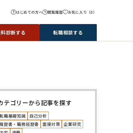
はじめての方へ
閲覧履歴
お気に入り
（
0
）
人を探す
無料診断する
転職相談する
検索
カテゴリーから記事を探す
転職基礎知識
自己分析
履歴書・職務経歴書
面接対策
企業研究
内定
退職