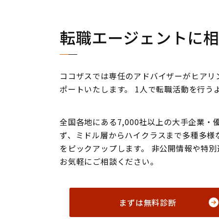
検索条件
転職エージェントに
【職種】
設定なし
ココザスでは専任のアドバイザーがヒアリ
【勤務地】
設定なし
ポートいたします。 1人で転職活動を行う
【年収】
設定なし
全国各地にある7,000社以上の大手企業
ず、ミドル層からハイクラスまで多種多様
をピックアップします。 非公開情報や特
はじめての方へ
閲覧履歴
お気に入り
（
0
）
お気軽にご相談ください。
まずは無料診断