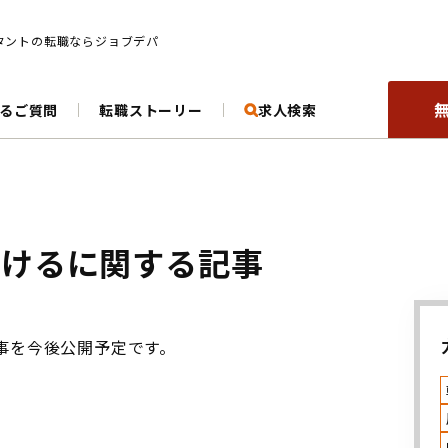
ルタントの転職ならジョブデパ
のキャリアを
次のステージへ導く求
るご質問
転職ストーリー
求人検索
地
3.年収
択する
つけるに関する記事
事を今後公開予定です。
28
該当数
件