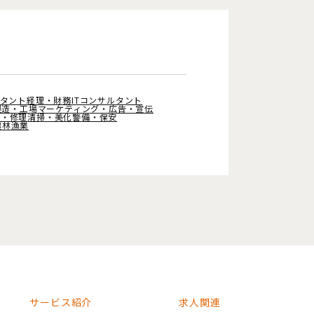
タント
経理・財務
ITコンサルタント
製造・工場
マーケティング・広告・宣伝
備・修理
清掃・美化
警備・保安
農林漁業
サービス紹介
求人関連